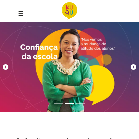
☰
Slide 3 of 3